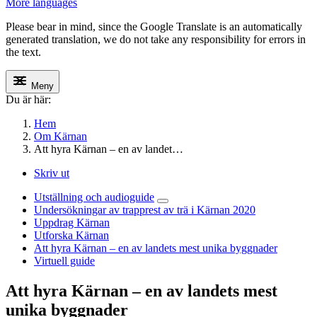
More languages
Please bear in mind, since the Google Translate is an automatically
generated translation, we do not take any responsibility for errors in
the text.
Meny
Du är här:
Hem
Om Kärnan
Att hyra Kärnan – en av landet…
Skriv ut
Utställning och audioguide
Undersökningar av trapprest av trä i Kärnan 2020
Uppdrag Kärnan
Utforska Kärnan
Att hyra Kärnan – en av landets mest unika byggnader
Virtuell guide
Att hyra
Kärnan
– en av landets mest
unika byggnader