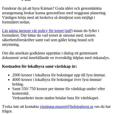
Funderar du på att hyra
Kärnan
? Goda idéer och genomtänkta
arrangemang brukar kunna genomföras med noggrann planering.
Vänligen börja med att beskriva så detaljerat som möjligt i
formuläret nedan.
Läs gärna igenom vår policy för tornet (pdf)
innan du fyller i
formuläret. Där hittar du vad tornet är utrustat med, tornets
säkerhetsföreskrifter samt vad som gäller kring brand och
utrymning.
Om din ansökan godkänns upprättas i dialog ett gemensamt
dokument/ avtal innehållande en översiktlig tidplan med riskanalys.
Kostnaden för lokalhyra samt värdskap är:
2000 kronor i lokalhyra för bokningar upp till fyra timmar.
4000 kronor i lokalhyra för bokningar över fyra timmar/
heldag.
Samt 550/ 750 kronor per timme för värdskap under/ efter
kontorstid.
Verksamheter inom staden betalar bara för värdskapet.
Tveka inte att kontakta
visningar.museet@helsingborg.se
om du har
frågor.