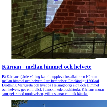
Kärnan - mellan himmel och helvete
På Kärnans fjärde våning kan du uppleva installationen Kärnan –
mellan himmel och helvete. I tre berättelser: Ett eländigt 1300-tal,
Drottning Margareta och livet på Helsingborgs slott och Himmel
och helvete, ges en inblick i dansk medeltidshistoria. Kärnans murar
samspelar med upplevelsen, vilket skapar en unik känsla.