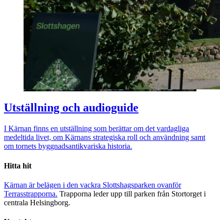
Utställning och audioguide
I Kärnan finns en utställning som berättar om det vardagliga
medeltida livet, om Kärnans strategiska roll och användning samt
om tornets byggnadsantikvariska historia.
Hitta hit
Kärnan är belägen i den vackra Slottshagsparken ovanför
Terrasstrapporna.
Trapporna leder upp till parken från Stortorget i
centrala Helsingborg.