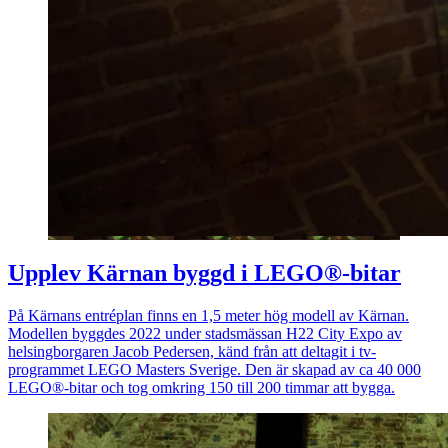
Upplev Kärnan byggd i LEGO®-bitar
På Kärnans entréplan finns en 1,5 meter hög modell av Kärnan.
Modellen byggdes 2022 under stadsmässan H22 City Expo av
helsingborgaren Jacob Pedersen, känd från att deltagit i tv-
programmet LEGO Masters Sverige. Den är skapad av ca 40 000
LEGO®-bitar och tog omkring 150 till 200 timmar att bygga.